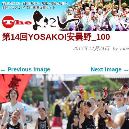
第14回YOSAKOI安曇野_100
2013年12月24日
by yube
← Previous Image
Next Image →
Both comments and trackbacks are currently
closed.