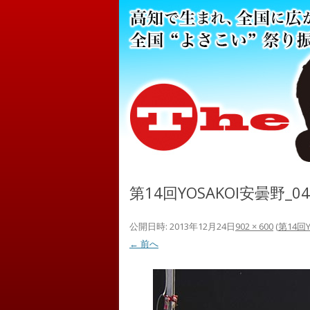
第14回YOSAKOI安曇野_04
公開日時:
2013年12月24日
902 × 600
(
第14回Y
← 前へ