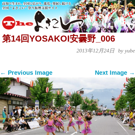
第14回YOSAKOI安曇野_006
2013年12月24日
by yube
← Previous Image
Next Image →
Both comments and trackbacks are currently
closed.