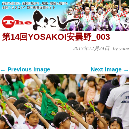
第14回YOSAKOI安曇野_003
2013年12月24日
by yube
← Previous Image
Next Image →
Both comments and trackbacks are currently
closed.