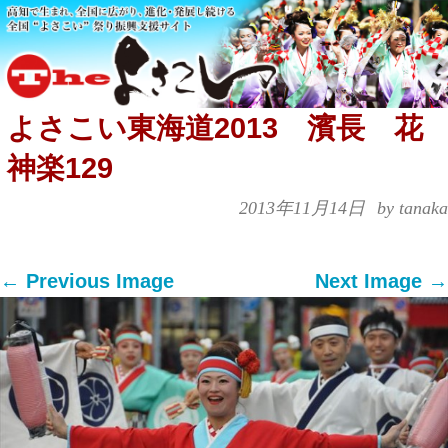
よさこい東海道2013 濱長 花
神楽129
2013年11月14日
by tanaka
← Previous Image
Next Image →