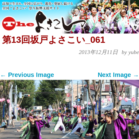
第13回坂戸よさこい_061
2013年12月11日
by yube
← Previous Image
Next Image →
Both comments and trackbacks are currently
closed.