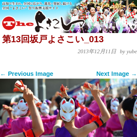
第13回坂戸よさこい_013
2013年12月11日
by yube
← Previous Image
Next Image →
Both comments and trackbacks are currently
closed.