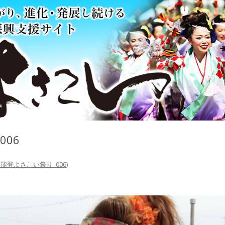
006
回能登よさこい祭り_006
)