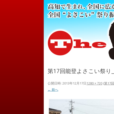
第17回能登よさこい祭り_
公開日時:
2013年12月17日
1280 × 720
(
第17
← 前へ