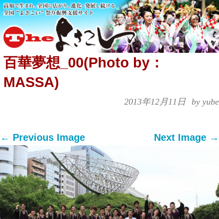
百華夢想_00(Photo by：
MASSA)
2013年12月11日
by yube
← Previous Image
Next Image →