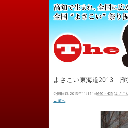
よさこい東海道2013 雁
公開日時:
2013年11月14日
640 × 425
(
よさこい
← 前へ