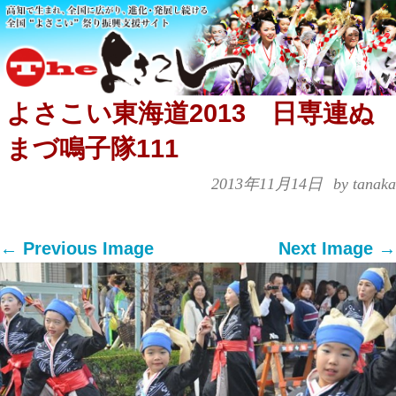
よさこい東海道2013 日専連ぬ
まづ鳴子隊111
2013年11月14日
by tanaka
← Previous Image
Next Image →