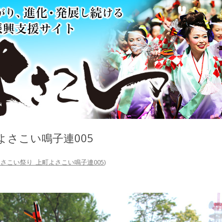
町よさこい鳴子連005
_よさこい祭り_上町よさこい鳴子連005
)