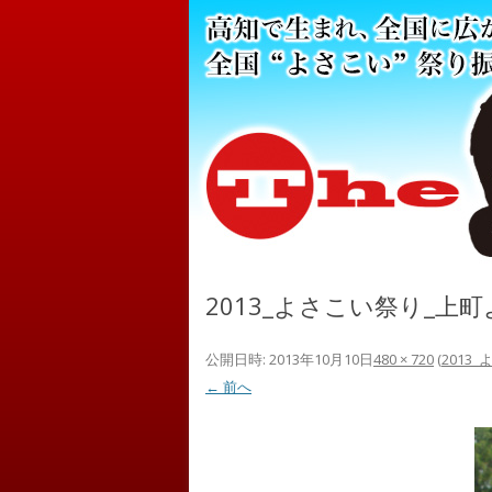
2013_よさこい祭り_上
公開日時:
2013年10月10日
480 × 720
(
2013
← 前へ