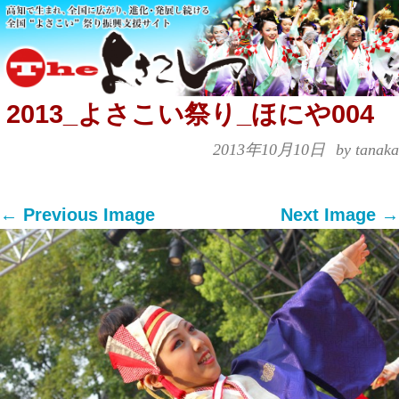
2013_よさこい祭り_ほにや004
2013年10月10日
by tanaka
← Previous Image
Next Image →
Both comments and trackbacks are currently
closed.