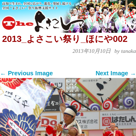
2013_よさこい祭り_ほにや002
2013年10月10日
by tanaka
← Previous Image
Next Image →
Both comments and trackbacks are currently
closed.