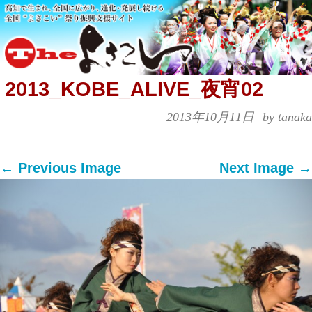
2013_KOBE_ALIVE_夜宵02
2013年10月11日
by tanaka
← Previous Image
Next Image →
Both comments and trackbacks are currently
closed.