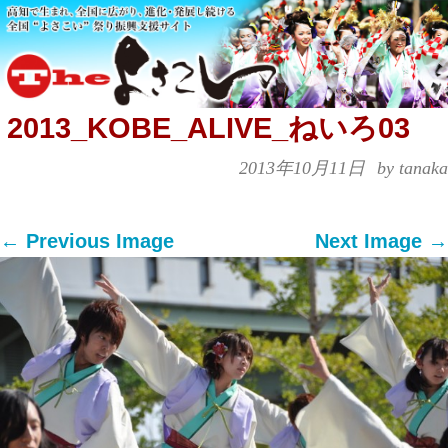
2013_KOBE_ALIVE_ねいろ03
2013年10月11日
by tanaka
← Previous Image
Next Image →
Both comments and trackbacks are currently
closed.