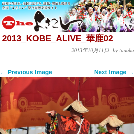
2013_KOBE_ALIVE_華鹿02
2013年10月11日
by tanaka
← Previous Image
Next Image →
Both comments and trackbacks are currently
closed.