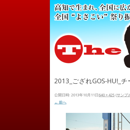
2013_ござれGOS-HU!_
公開日時:
2013年10月11日
640 × 425
(
サンプ
← 前へ