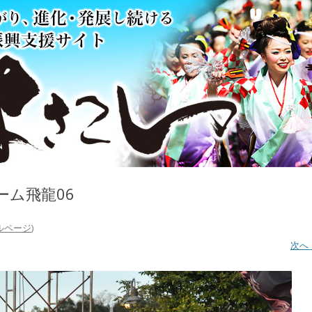
チーム飛龍06
ルページ
)
次へ