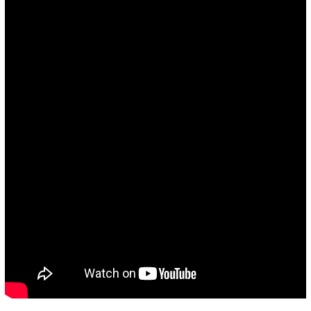
カテゴリー：
よさこいNEWS
Copyright© ザ・よさこい祭り実行委員会
All Right Reserved.
当ホームページ上に記載されている記事、画像および
イラストなど全ての内容につきまして無断転載・転用
を固く禁止致します。