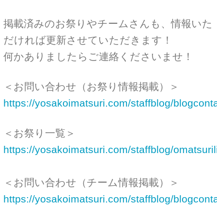
https://yosakoimatsuri.com/staffblog/blogcontact_omatsuri/
＜お祭り一覧＞
https://yosakoimatsuri.com/staffblog/omatsurilist/
＜お問い合わせ（チーム情報掲載）＞
https://yosakoimatsuri.com/staffblog/blogcontact_team/
＜チーム一覧＞
https://yosakoimatsuri.com/staffblog/teamlist/
カテゴリー：
よさこいNEWS